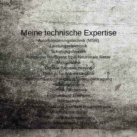
Meine technische Expertise
Automatisierungstechnik (MSR)
Leistungselektronik
Schaltungstechnik
Künstliche Intelligenz bzw. Neuronale Netze
Messtechnik
Digitale Bildverarbeitung
Elektrische Antriebstechnik
Kommunikation
stechnik & Datenübertragung
Halbleitertechnik
Stromrichtertechnik
Erneuerbare Energien
Netztechnik
Elektromobilität und Kraftfahrzeugelektronik
Mobilfunkstandards
Video- und Audiocodierung
Büroautomatisierung mit Microsoft 365