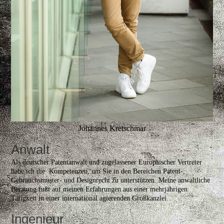
Johannes Kretschmar
Anwalt
Als deutscher Patentanwalt und zugelassener Europäischer Vertreter
habe ich die Kompetenzen, um Sie in den Bereichen Patent-,
Gebrauchsmuster- und Designrecht zu unterstützen. Meine anwaltliche
Beratung fußt auf meinen Erfahrungen aus einer mehrjährigen
Tätigkeit in einer international agierenden Großkanzlei.
Ingenieur