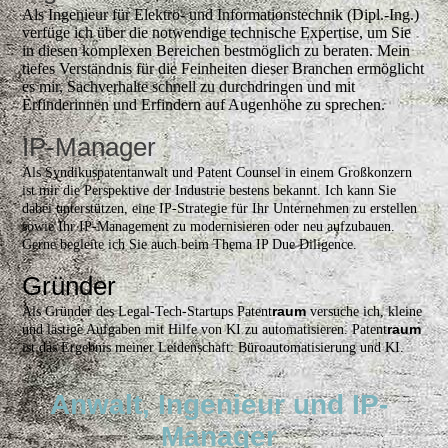
Als Ingenieur für Elektro- und Informationstechnik (Dipl.-Ing.)
verfüge ich über die notwendige technische Expertise, um Sie
in diesen komplexen Bereichen bestmöglich zu beraten. Mein
tiefes Verständnis für die Feinheiten dieser Branchen ermöglicht
es mir, Sachverhalte schnell zu durchdringen und mit
Erfinderinnen und Erfindern auf Augenhöhe zu sprechen.
IP-Manager
Als Syndikuspatentanwalt und Patent Counsel in einem Großkonzern
ist mir die Perspektive der Industrie bestens bekannt. Ich kann Sie
dabei unterstützen, eine IP-Strategie für Ihr Unternehmen zu erstellen
sowie Ihr IP-Management zu modernisieren oder neu aufzubauen.
Gerne begleite ich Sie auch beim Thema IP Due Diligence.
Gründer
raum
Als Gründer des Legal-Tech-Startups Patent
versuche ich, kleine
raum
und lästige Aufgaben mit Hilfe von KI zu automatisieren. Patent
ist das Ergebnis meiner Leidenschaft: Büroautomatisierung und KI.
Anwalt, Ingenieur und IP-
Manager